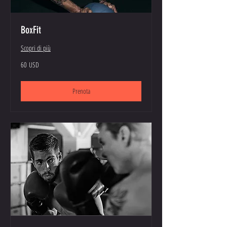
BoxFit
Scopri di più
60
60 USD
dollari
statunitensi
Prenota