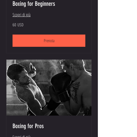
Boxing for Beginners
Scopri di più
60
60 USD
dollari
statunitensi
Prenota
Boxing for Pros
Scopri di più