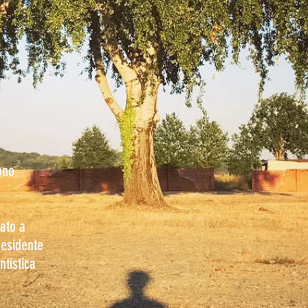
ono
cato a
residente
ntistica