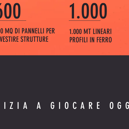
600
1.000
00 MQ DI PANNELLI PER
1.000 MT LINEARI
IVESTIRE STRUTTURE
PROFILI IN FERRO
NIZIA A GIOCARE OG