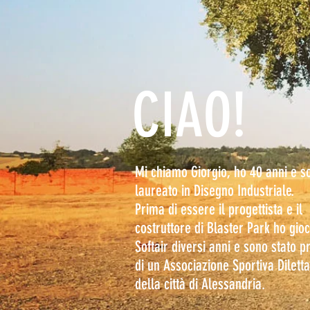
CIAO!
Mi chiamo Giorgio, ho 40 anni e s
laureato in Disegno Industriale.
Prima di essere il progettista e il
costruttore di Blaster Park ho gio
Softair diversi anni e sono stato p
di un Associazione Sportiva Diletta
della città di Alessandria.