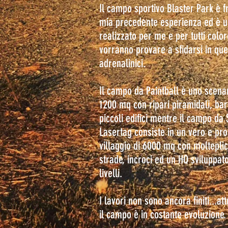
Il campo sportivo Blaster Park è fr
mia precedente esperienza ed è 
realizzato per me e per tutti colo
vorranno provare a sfidarsi in que
adrenalinici.
Il campo da Paintball è uno scenar
1200 mq con ripari piramidali, bar
piccoli edifici mentre il campo da 
Lasertag consiste in un vero e pro
villaggio di 6000 mq con molteplici
strade, incroci ed un HQ sviluppat
livelli.
I lavori non sono ancora finiti...a
il campo è in costante evoluzione.