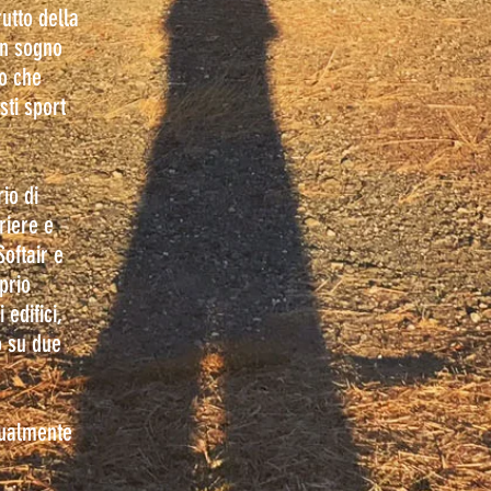
utto della
un sogno
ro che
sti sport
io di
riere e
Softair e
prio
 edifici,
o su due
ttualmente